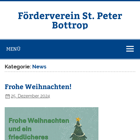
Zum
Inhalt
springen
Förderverein St. Peter
Bottrop
Förderverein katholische Kirchengemeinde St. Peter
Bottrop-Batenbrock e.V.
MENÜ
Kategorie:
News
Frohe Weihnachten!
25. Dezember 2024